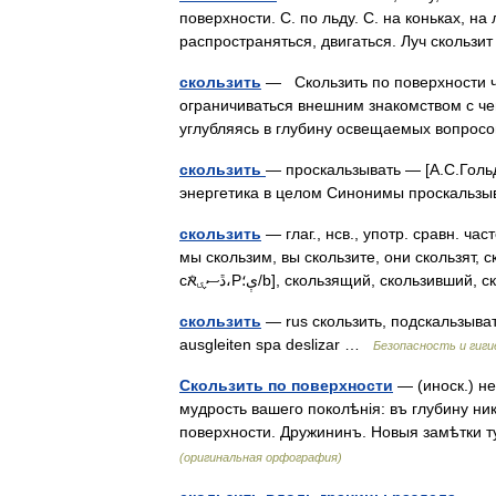
поверхности. С. по льду. С. на коньках, на
распространяться, двигаться. Луч скользи
скользить
— Скользить по поверхности чег
ограничиваться внешним знакомством с ч
углубляясь в глубину освещаемых вопро
скользить
— проскальзывать — [А.С.Гольд
энергетика в целом Синонимы проскальзы
скользить
— глаг., нсв., употр. сравн. ча
мы скользим, вы скользите, они скользят, с
сڐސۑ̐א،Pې؛/b], скользящий, скользивш
скользить
— rus скользить, подскальзываться
ausgleiten spa deslizar …
Безопасность и гиги
Скользить по поверхности
— (иноск.) не
мудрость вашего поколѣнія: въ глубину ник
поверхности. Дружининъ. Новыя замѣтки 
(оригинальная орфография)