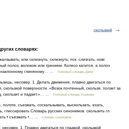
скользкий
других словарях:
зывать; или склизнуть, склизнуть; пск. слизгать, новг.
нный полоз, волоком или трением. Колесо катится, а полоз
 по наклонному глиняному… …
Толковый словарь Даля
зишь, несовер. 1. Делать движения, плавно двигаться по
 скользкой поверхности. «Возок почтенный, скользя, ползет за
д, скользит и падает.»… …
Толковый словарь Ушакова
 ползти, съезжать, соскальзывать, выскользать, ехать,
ть, глиссировать Словарь русских синонимов. скользить гл.
ывать • съезжать •… …
Словарь синонимов
несовер. 1. Плавно двигаться по гладкой, скользкой