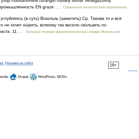
http://slovarionline.ru/anglo russkiy slovar neftegazovoy
ая промышленность EN graze …
Справочник технического переводчика
углубляясь (в суть) Вскользь (заметить) Ср. Такова то и вся
о не хочет нырять, всякому так весело скользить по
уриста. 11 …
Большой толково-фразеологический словарь Михельсона
ка
,
Реклама на сайте
18+
omla,
Drupal,
WordPress, MODx.