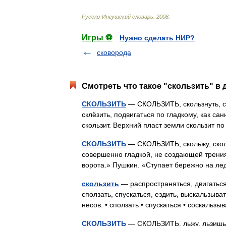
Русско
-
Ингушский
словарь
.
2008
.
Игры ⚽
Нужно сделать НИР?
сковорода
Смотреть что такое "скользить" в 
СКОЛЬЗИТЬ
— СКОЛЬЗИТЬ, скользнуть, скал
склёзить, подвигаться по гладкому, как са
скользит. Верхний пласт земли скользит
СКОЛЬЗИТЬ
— СКОЛЬЗИТЬ, скольжу, сколь
совершенно гладкой, не создающей трения,
ворота.» Пушкин. «Ступает бережно на ле
скользить
— распространяться, двигаться,
сползать, спускаться, ездить, выскальзыва
несов. • сползать • спускаться • соскальз
СКОЛЬЗИТЬ
— СКОЛЬЗИТЬ, льжу, льзишь; 