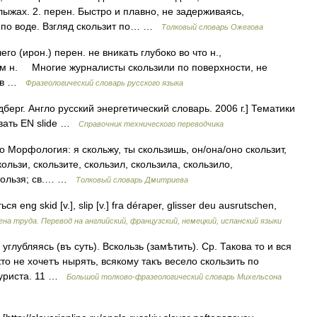
 лыжах. 2. перен. Быстро и плавно, не задерживаясь,
т по воде. Взгляд скользит по… …
Толковый словарь Ожегова
о (ирон.) перен. не вникать глубоко во что н.,
ем н. Многие журналисты скользили по поверхности, не
сов …
Фразеологический словарь русского языка
берг. Англо русский энергетический словарь. 2006 г.] Тематики
вать EN slide …
Справочник технического переводчика
сто Морфология: я скольжу, ты скользишь, он/она/оно скользит,
кользи, скользите, скользил, скользила, скользило,
ий, скользя; св.… …
Толковый словарь Дмитриева
 eng skid [v.], slip [v.] fra déraper, glisser deu ausrutschen,
ена труда. Перевод на английский, французский, немецкий, испанский языки
 углубляясь (въ суть). Вскользь (замѣтить). Ср. Такова то и вся
то не хочетъ нырять, всякому такъ весело скользить по
туриста. 11 …
Большой толково-фразеологический словарь Михельсона