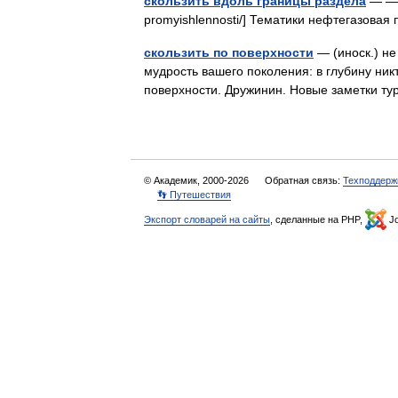
скользить вдоль границы раздела
— — [
promyishlennosti/] Тематики нефтегазов
скользить по поверхности
— (иноск.) не 
мудрость вашего поколения: в глубину никт
поверхности. Дружинин. Новые заметки т
© Академик, 2000-2026
Обратная связь:
Техподдерж
👣 Путешествия
Экспорт словарей на сайты
, сделанные на PHP,
Jo