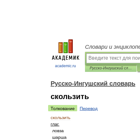
Словари и энциклоп
academic.ru
Русско-Ингушский словарь
Русско-Ингушский словарь
скользить
Толкование
Перевод
скользить
глаг
.
ловза
шарша